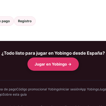
e pago
Registro
¿Todo listo para jugar en Yobingo desde España?
Jugar en Yobingo →
ma de pago
Código promocional Yobingo
Iniciar sesión
App Yobingo
Juga
go
Sobre esta guía