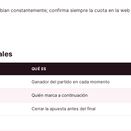
bian constantemente; confirma siempre la cuota en la web 
ales
QUÉ ES
Ganador del partido en cada momento
Quién marca a continuación
Cerrar la apuesta antes del final