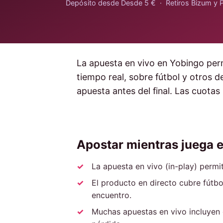
Depósito desde Desde 5 € · Retiros Bizum y Pa
La apuesta en vivo en Yobingo per
tiempo real, sobre fútbol y otros 
apuesta antes del final. Las cuotas
Apostar mientras juega e
La apuesta en vivo (in-play) permi
El producto en directo cubre fútbo
encuentro.
Muchas apuestas en vivo incluyen c