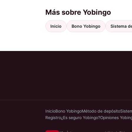
Más sobre Yobingo
Inicio
Bono Yobingo
Sistema d
Inicio
Bono Yobingo
Método de depósito
Siste
Registro
¿Es seguro Yobingo?
Opiniones Yobin