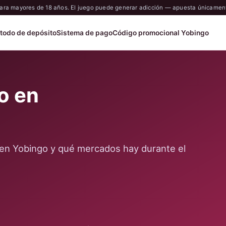
ara mayores de 18 años. El juego puede generar adicción — apuesta únicament
todo de depósito
Sistema de pago
Código promocional Yobingo
o en
 en Yobingo y qué mercados hay durante el