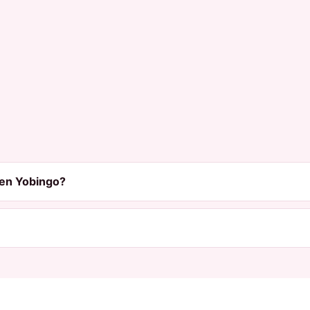
 en Yobingo?