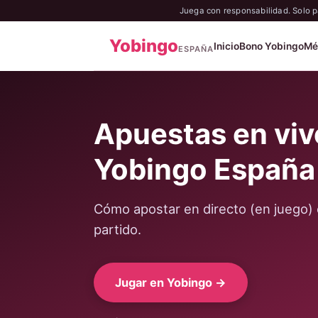
Juega con responsabilidad. Solo p
Yobingo
Inicio
Bono Yobingo
Mé
ESPAÑA
Apuestas en viv
Yobingo España
Cómo apostar en directo (en juego)
partido.
Jugar en Yobingo →