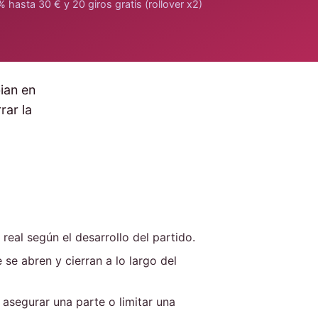
hasta 30 € y 20 giros gratis (rollover x2)
ian en
rar la
real según el desarrollo del partido.
se abren y cierran a lo largo del
 asegurar una parte o limitar una